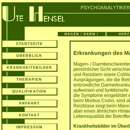
PSYCHOANALYTIKE
MAGEN / DARM /
HERZ
BLASE
KREISL
STARTSEITE
Erkrankungen des Ma
ÜBERBLICK
Magen- / Darmbeschwerden
KRANKHEITSBILDER
persönlicher Sicht verschi
und Reizdarm sowie Coliti
Ausprägungen, die die Betro
THERAPIEN
entzündliche Darmerkranku
aufweisen und funktionelle
QUALIFIKATION
die Symptome eingebildet wä
beim Morbus Crohn, sind a
ANFAHRT
Reizblase zeigt beim Mann u
aber einen ähnlichen Hinte
KONTAKT
Lebensqualität der Betroffen
Krankheitsbilder im Über
IMPRESSUM