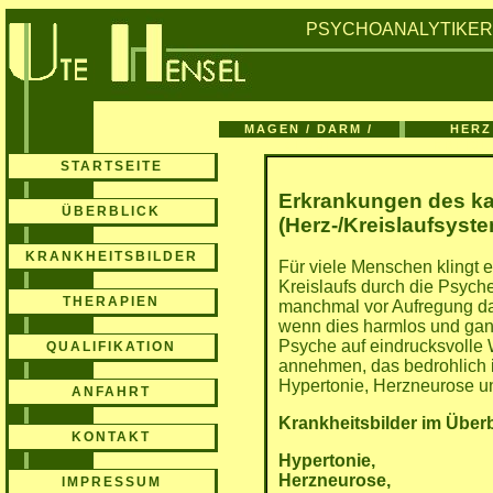
PSYCHOANALYTIKE
MAGEN / DARM /
HERZ
BLASE
KREISL
STARTSEITE
Erkrankungen des ka
ÜBERBLICK
(Herz-/Kreislaufsyst
KRANKHEITSBILDER
Für viele Menschen klingt 
Kreislaufs durch die Psyche
THERAPIEN
manchmal vor Aufregung das
wenn dies harmlos und ganz
Psyche auf eindrucksvolle
QUALIFIKATION
annehmen, das bedrohlich i
Hypertonie, Herzneurose u
ANFAHRT
Krankheitsbilder im Über
KONTAKT
Hypertonie,
Herzneurose,
IMPRESSUM